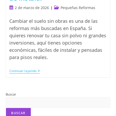
Publicación
Categoría
2 de marzo de 2026
Pequeñas Reformas
de
de
la
la
Cambiar el suelo sin obras es una de las
entrada:
entrada:
reformas más buscadas en España. Si
quieres renovar tu casa sin polvo ni grandes
inversiones, aquí tienes opciones
económicas, fáciles de instalar y pensadas
para pisos reales.
Cambiar
Continuar Leyendo
El
Suelo
Sin
Obras:
Opciones
Buscar
Económicas
Y
Fáciles
De
Instalar
BUSCAR