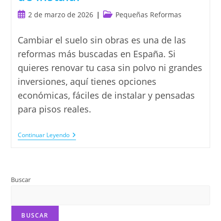
Publicación
Categoría
2 de marzo de 2026
Pequeñas Reformas
de
de
la
la
Cambiar el suelo sin obras es una de las
entrada:
entrada:
reformas más buscadas en España. Si
quieres renovar tu casa sin polvo ni grandes
inversiones, aquí tienes opciones
económicas, fáciles de instalar y pensadas
para pisos reales.
Cambiar
Continuar Leyendo
El
Suelo
Sin
Obras:
Opciones
Buscar
Económicas
Y
Fáciles
De
Instalar
BUSCAR