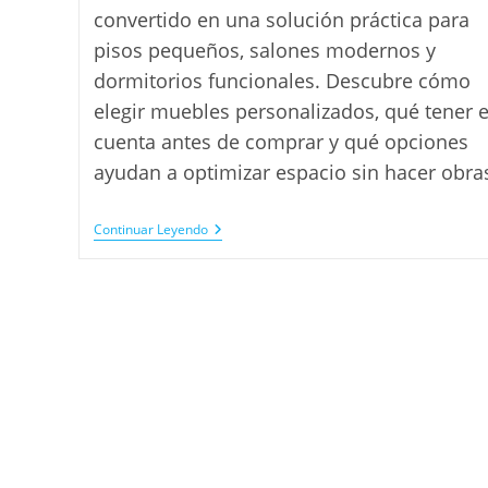
entrada:
entrada:
convertido en una solución práctica para
pisos pequeños, salones modernos y
dormitorios funcionales. Descubre cómo
elegir muebles personalizados, qué tener 
cuenta antes de comprar y qué opciones
ayudan a optimizar espacio sin hacer obra
Muebles
Continuar Leyendo
A
Medida
En
Madrid:
Ideas
Prácticas
Para
Ganar
Espacio
Con
Estilo