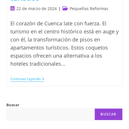
Publicación
Categoría
22 de marzo de 2024
Pequeñas Reformas
de
de
la
la
El corazón de Cuenca late con fuerza. El
entrada:
entrada:
turismo en el centro histórico está en auge y
con él, la transformación de pisos en
apartamentos turísticos. Estos coquetos
espacios ofrecen una alternativa a los
hoteles tradicionales...
Abre
Continuar Leyendo
Las
Puertas
De
Cuenca:
De
Buscar
Piso
A
BUSCAR
Apartamento
Turístico