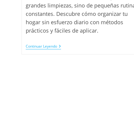
entrada:
entrada:
grandes limpiezas, sino de pequeñas rutin
constantes. Descubre cómo organizar tu
hogar sin esfuerzo diario con métodos
prácticos y fáciles de aplicar.
Rutinas
Continuar Leyendo
De
Organización
Para
Mantener
La
Casa
Ordenada
Sin
Esfuerzo
Diario