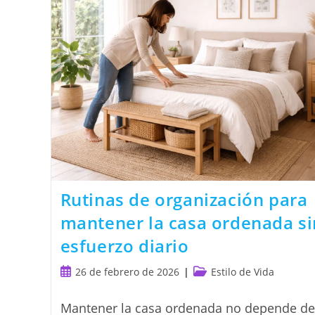
Rutinas de organización para
mantener la casa ordenada si
esfuerzo diario
Publicación
Categoría
26 de febrero de 2026
Estilo de Vida
de
de
la
la
Mantener la casa ordenada no depende de