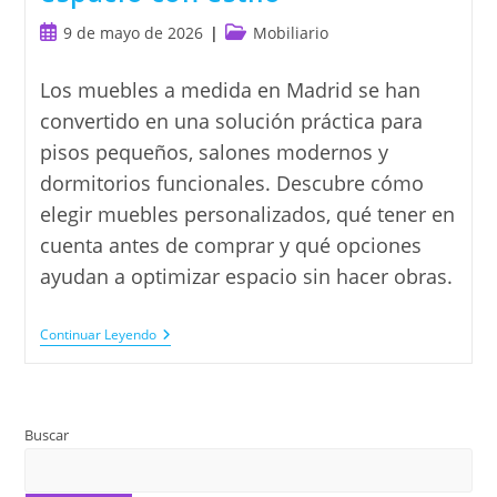
Publicación
Categoría
9 de mayo de 2026
Mobiliario
de
de
la
la
Los muebles a medida en Madrid se han
entrada:
entrada:
convertido en una solución práctica para
pisos pequeños, salones modernos y
dormitorios funcionales. Descubre cómo
elegir muebles personalizados, qué tener en
cuenta antes de comprar y qué opciones
ayudan a optimizar espacio sin hacer obras.
Muebles
Continuar Leyendo
A
Medida
En
Madrid:
Ideas
Buscar
Prácticas
Para
Ganar
Espacio