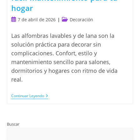
hogar
Publicación
Categoría
7 de abril de 2026
Decoración
de
de
la
la
Las alfombras lavables y de lana son la
entrada:
entrada:
solución práctica para decorar sin
complicaciones. Confort, estilo y
mantenimiento sencillo para salones,
dormitorios y hogares con ritmo de vida
real.
Alfombras
Continuar Leyendo
Lavables
Y
De
Lana:
Cómo
Buscar
Elegir
Calidad,
Estilo